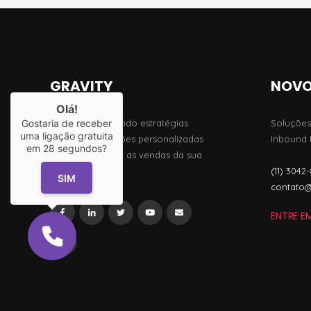
GRAVITY
NOVO
Olá!
Gostaria de receber
19 anos oferecendo estratégias
Soluções
uma ligação gratuita
criativas e soluções personalizadas
Inbound M
em
28
segundos?
para impulsionar as vendas da sua
(11) 3042
empresa
SIM
contato@
ENTRE 