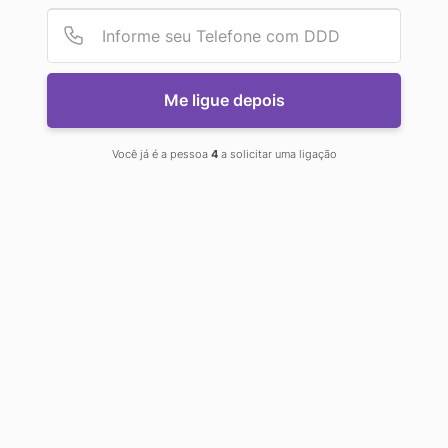
Provid
Númer
VOCÊ
Me ligue depois
PRECISA
Você já é a pessoa
4
a solicitar uma ligação
SABER!