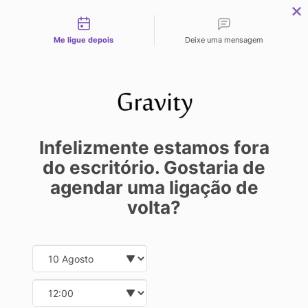
Tipos de contato
Me ligue depois
Deixe uma mensagem
MARIANA
30/09/2021 13:10:58
Infelizmente estamos fora
do escritório. Gostaria de
7 DICAS DE
agendar uma ligação de
volta?
COPYWRITI
Date and time slection for sch
Select date
NG QUE
Select time