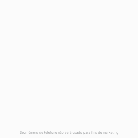
CONTATO@GRAVITY.COM.BR
(11) 3042-8000
SUPORTE AO CLIENTE GRAVITY
Você já é cliente e precisa de ajuda? Entre em contato
agora!
Atendimento ao cliente Gravity:
(11) 5039-8010
ABRIR TICKET DE SUPORTE
Seu número de telefone não será usado para fins de marketing