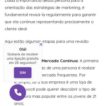
Dada a importância dessa persona para a
orientação das estratégias de marketing, é
fundamental revisá-la regularmente para garantir
que ela continue representando precisamente o
cliente ideal.
Aqui estão algumas etapas para uma revisão
efetiva de personas:
Olá!
Gostaria de receber
uma ligação gratuita
Pesquisas de Mercado Contínua:
A primeira
em
28
segundos?
etapa na revisão de uma persona é realizar
SIM
pesquisas de mercado frequentes. Por
exemplo, se a sua empresa é uma loja de
livros, você pode querer descobrir o tipo de
literatura mais popular entre os jovens de 21
anos;