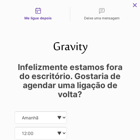
Tipos de contato
Me ligue depois
Deixe uma mensagem
GABRIELLE PIROLLA
05/05/2023 09:18:06
Infelizmente estamos fora
do escritório. Gostaria de
8 MANEIRAS
agendar uma ligação de
volta?
DE
Date and time slection for sch
Select date
AUMENTAR
Select time