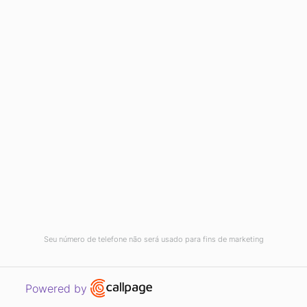
(11) 3042-8000
SUPORTE AO CLIENTE GRAVITY
Você já é cliente e precisa de ajuda? Entre em contato
agora!
Atendimento ao cliente Gravity:
(11) 5039-8010
ABRIR TICKET DE SUPORTE
Seu número de telefone não será usado para fins de marketing
Open link in new window
Powered by
© 2026 Gravity Marketing Digital - CNPJ: 11.653.271/0001-62