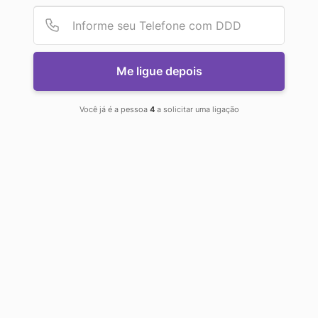
Provid
Númer
SEU
Me ligue depois
TRÁFEGO
Você já é a pessoa
4
a solicitar uma ligação
ORGÂNICO