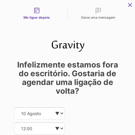
Tipos de contato
Me ligue depois
Deixe uma mensagem
SAMIRA
28/03/2022 17:00:00
Infelizmente estamos fora
do escritório. Gostaria de
COMO SE
agendar uma ligação de
volta?
TORNAR UM
Date and time slection for sch
Select date
ESPECIALIST
Select time