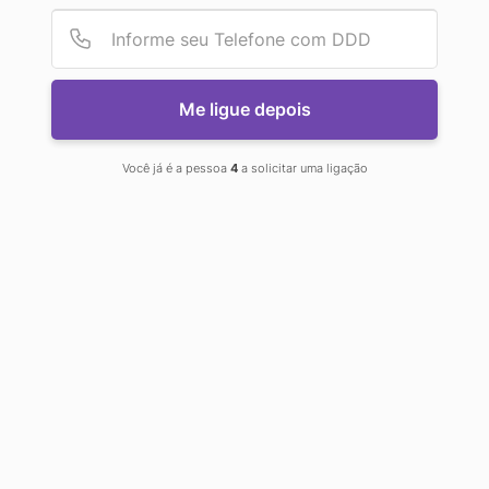
Provid
Númer
A EM
Me ligue depois
PALAVRAS-
Você já é a pessoa
4
a solicitar uma ligação
CHAVE