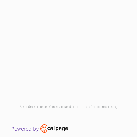
COMO FUNCIONAM AS CORRESPONDÊNCIAS
DE PALAVRAS-CHAVE NO GOOGLE ADS
Quando criamos e gerenciamos
campanhas precisamos sempre estar
Seu número de telefone não será usado para fins de marketing
atentos a todos os detalhes, seja uma
virgula, um plural ou uma expressão, tudo
Open link in new window
Powered by
faz...