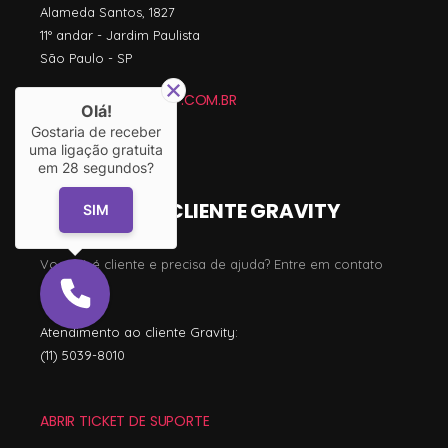
Alameda Santos, 1827
11º andar - Jardim Paulista
São Paulo - SP
CONTATO@GRAVITY.COM.BR
Olá!
Gostaria de receber
(11) 3042-8000
uma ligação gratuita
em
28
segundos?
SUPORTE AO CLIENTE GRAVITY
SIM
Você já é cliente e precisa de ajuda? Entre em contato
agora!
Atendimento ao cliente Gravity:
(11) 5039-8010
ABRIR TICKET DE SUPORTE