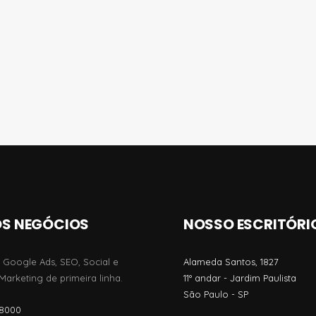
S NEGÓCIOS
NOSSO ESCRITÓRI
 Google Ads, SEO, Social e
Alameda Santos, 1827
arketing de primeira linha.
11º andar - Jardim Paulista
São Paulo - SP
-8000