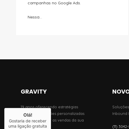
campanhas no Google Ads.
Nessa...
GRAVITY
NOVO
19 anos oferecendo estratégias
Soluções
criativas e soluções personalizadas
Inbound M
Olá!
para impulsionar as vendas da sua
Gostaria de receber
uma ligação gratuita
(11) 3042
empresa