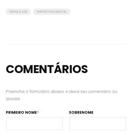
,
GOOGLE ADS
MARKETING DIGITAL
COMENTÁRIOS
Preencha o formulário abaixo e deixe seu comentário ou
dúvida!
PRIMEIRO NOME
*
SOBRENOME