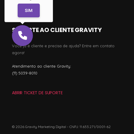
(11) 3042-8000
SIM
SUPORTE AO CLIENTE GRAVITY
Você já é cliente e precisa de ajuda? Entre em contato
agora!
Atendimento ao cliente Gravity:
(11) 5039-8010
ABRIR TICKET DE SUPORTE
© 2026 Gravity Marketing Digital - CNPJ: 11.653.271/0001-62