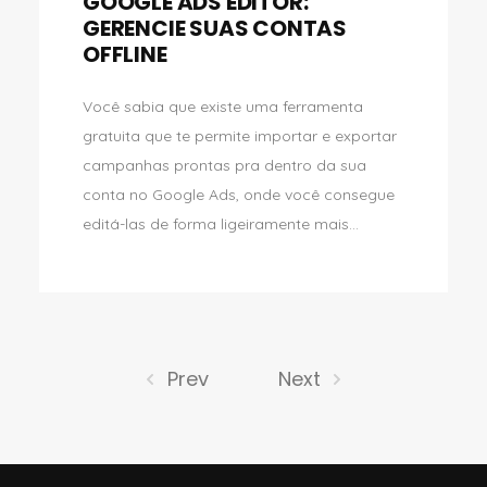
GOOGLE ADS EDITOR:
GERENCIE SUAS CONTAS
OFFLINE
Você sabia que existe uma ferramenta
gratuita que te permite importar e exportar
campanhas prontas pra dentro da sua
conta no Google Ads, onde você consegue
editá-las de forma ligeiramente mais...
Prev
Next