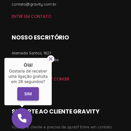
contato@gravity.com.br
ENTRE EM CONTATO
NOSSO ESCRITÓRIO
Alameda Santos, 1827
11º andar - Jardim Paulista
Olá!
São Paulo - SP
Gostaria de receber
uma ligação gratuita
CONTATO@GRAVITY.COM.BR
em
28
segundos?
(11) 3042-8000
SIM
SUPORTE AO CLIENTE GRAVITY
Você já é cliente e precisa de ajuda? Entre em contato