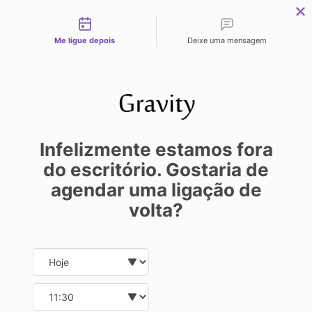
Tipos de contato
Me ligue depois
Deixe uma mensagem
SAMIRA
02/09/2021 11:03:04
Infelizmente estamos fora
do escritório. Gostaria de
OS
agendar uma ligação de
volta?
BENEFÍCIOS
Date and time slection for sch
Select date
DE SNIPPETS
Select time