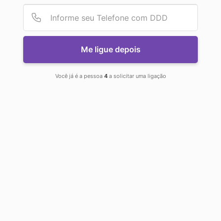
Provid
Númer
ESTRUTURA
Me ligue depois
DOS PARA
Você já é a pessoa
4
a solicitar uma ligação
SEU
ANÚNCIO