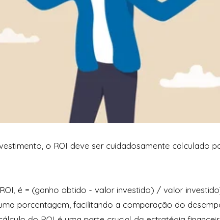
nvestimento, o ROI deve ser cuidadosamente calculado pa
ROI, é = (ganho obtido - valor investido) / valor investid
uma porcentagem, facilitando a comparação do desempe
 cálculo do ROI é uma parte crucial da estratégia financ