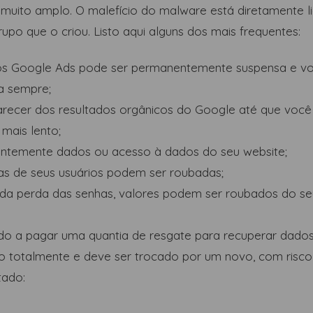
uito amplo. O malefício do malware está diretamente li
upo que o criou. Listo aqui alguns dos mais frequentes:
os Google Ads pode ser permanentemente suspensa e vo
a sempre;
arecer dos resultados orgânicos do Google até que você
 mais lento;
ntemente dados ou acesso à dados do seu website;
as de seus usuários podem ser roubadas;
a perda das senhas, valores podem ser roubados do seu
o a pagar uma quantia de resgate para recuperar dados 
do totalmente e deve ser trocado por um novo, com ris
tado: