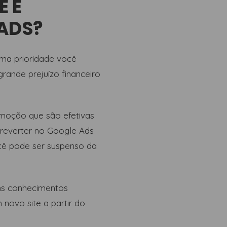
 E
ADS?
uma prioridade você
rande prejuízo financeiro
emoção que são efetivas
reverter no Google Ads
ocê pode ser suspenso da
ons conhecimentos
novo site a partir do