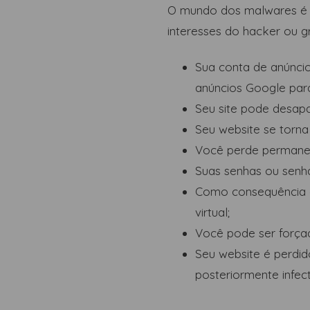
O mundo dos malwares é m
interesses do hacker ou gr
Sua conta de anúnci
anúncios Google par
Seu site pode desap
Seu website se torna
Você perde permane
Suas senhas ou senh
Como consequência d
virtual;
Você pode ser forçad
Seu website é perdi
posteriormente infec