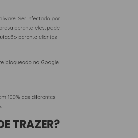
lware. Ser infectado por
presa perante eles, pode
utação perante clientes
site bloqueado no Google
em 100% das diferentes
.
DE TRAZER?