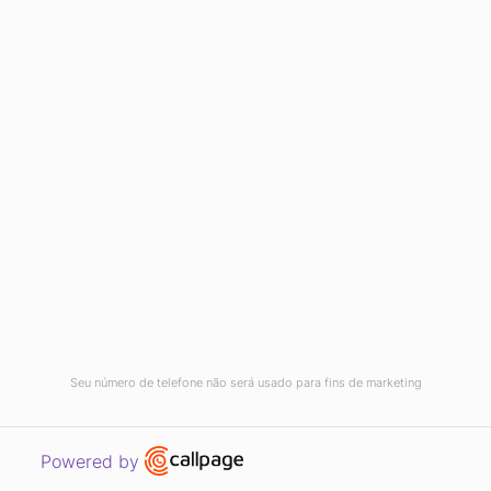
grande de seguidores fiéis e você pode negociar
promoverem algum produto ou serviço de sua
empresa em uma ou mais postagens.
Seu número de telefone não será usado para fins de marketing
Se você for optar por um influenciador pode ser
Open link in new window
Powered by
importante que o influenciador fale de temas