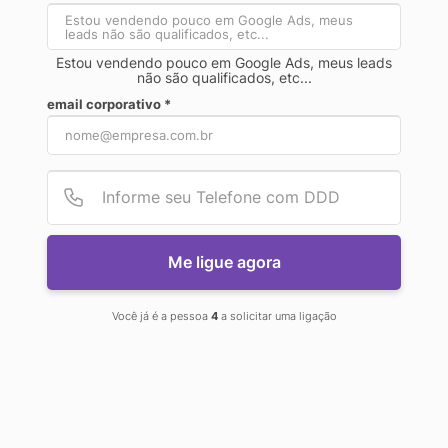
MARKETING
Estou vendendo pouco em Google Ads, meus leads
não são qualificados, etc...
email corporativo *
DIGITAL EM
Provid
Númer
24 HORAS
Me ligue agora
Você já é a pessoa
4
a solicitar uma ligação