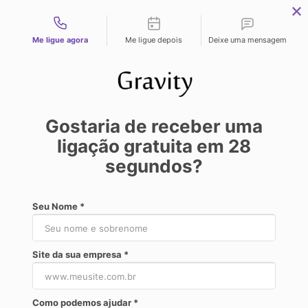
Tipos de contato
Me ligue agora
Me ligue depois
Deixe uma mensagem
Gostaria de receber uma
JÂNIO
28/03/2020 15:05:50
ligação gratuita em
28
segundos?
FAÇA SUA
Seu Nome *
ESTRATÉGIA
Site da sua empresa *
DE
Como podemos ajudar *