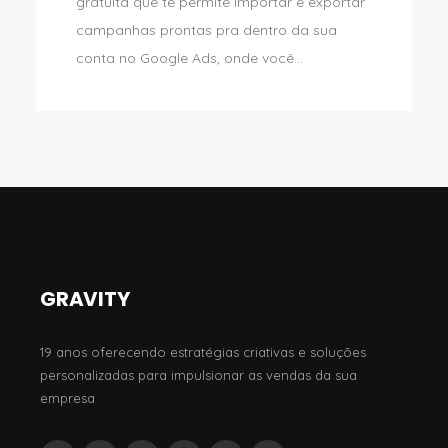
gratuita que te permite importar e exportar
campanhas prontas pra dentro da sua
conta no Google Ads, onde você...
GRAVITY
19 anos oferecendo estratégias criativas e soluções
personalizadas para impulsionar as vendas da sua
empresa