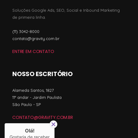
Soluções Google Ads, SEO, Social e Inbound Marketing
de primeira linha.
(11) 3042-8000
contato@gravity.com.br
ENTRE EM CONTATO
NOSSO ESCRITÓRIO
Alameda Santos, 1827
11º andar - Jardim Paulista
São Paulo - SP
CONTATO@GRAVITY.COM.BR
(11) 3042-8000
Olá!
Gostaria de receber